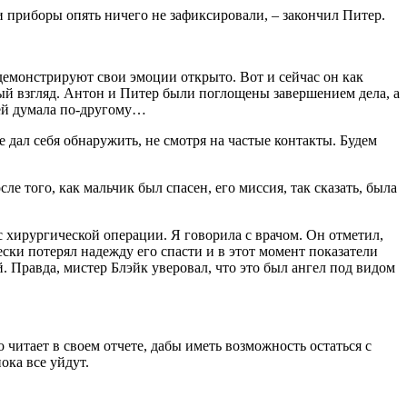
и приборы опять ничего не зафиксировали, – закончил Питер.
 демонстрируют свои эмоции открыто. Вот и сейчас он как
рвый взгляд. Антон и Питер были поглощены завершением дела, а
дсей думала по-другому…
 дал себя обнаружить, не смотря на частые контакты. Будем
е того, как мальчик был спасен, его миссия, так сказать, была
с хирургической операции. Я говорила с врачом. Он отметил,
ки потерял надежду его спасти и в этот момент показатели
 Правда, мистер Блэйк уверовал, что это был ангел под видом
читает в своем отчете, дабы иметь возможность остаться с
ока все уйдут.