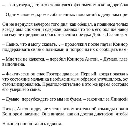
– …он утверждает, что столкнулся с феноменом в коридоре бол
– Одним словом, кроме собственных показаний к делу нам прис
Он не вернулся вечером того дня, как обещал, а появился тол
всегда был спокоен и сдержан, однако что-то в его облике нав
посему не придали особого значения поездка Дойла. Главное, ч
– Ладно, что я могу сказать… – продолжил после паузы Коннор.
поддерживать связь с Блэйками и попросим их о сообщать нам 
– Мне так не кажется, – перебил Коннора Антон. – Думаю, глав
выполнена.
– Фактически он спас Грэгора два раза. Первый, когда показал
что состояние мальчика необъяснимым образом улучшилось, хот
стабилизировались. Предположительно в это же время состоялс
его умершего сына.
– Думаю, переубеждать его мы не будем, – закончил за Линдсей
Питер, Антон и другие члены вспомогательной команды покинул
Коннором наедине. Она видела, как он достал диктофон, чтобы 
Наконец они остались вдвоем.