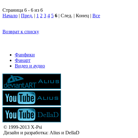
Страница 6 - 6 из 6
Начало
|
Пред.
|
1
2
3
4
5
6
| След. | Конец
|
Все
Возврат к списку
Фанфики
Фанарт
Видео и аудио
© 1999-2013 X-Psi
Дизайн и разработка: Alius и DellaD