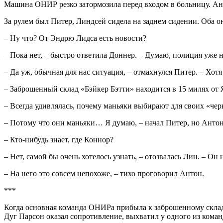
Машина ОНИР резко затормозила перед входом в больницу. Анто
За рулем был Питер, Линдсей сидела на заднем сидении. Оба 
– Ну что? От Эндрю Лидса есть новости?
– Пока нет, – быстро ответила Доннер. – Думаю, полиция уже 
– Да уж, обычная для нас ситуация, – отмахнулся Питер. – Хот
– Заброшенный склад «Бэйкер Бэтти» находится в 15 милях от Я
– Всегда удивлялась, почему маньяки выбирают для своих «чер
– Потому что они маньяки… Я думаю, – начал Питер, но Антон
– Кто-нибудь знает, где Коннор?
– Нет, самой бы очень хотелось узнать, – отозвалась Лин. – Он
– На него это совсем непохоже, – тихо проговорил Антон.
***
Когда основная команда ОНИРа прибыла к заброшенному складу 
Дуг Парсон оказал сопротивление, выхватил у одного из коман