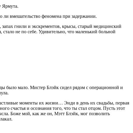
у Ярмута.
о ли вмешательство феномена при задержании.
а, запах гнили и экскрементов, крысы, старый медицинский
, стало не по себе. Удивительно, что маленький больной
жды было мало. Мистер Блэйк сидел рядом с операционной и
нула.
счастливые моменты их жизни… Энди в день их свадьбы, первая
го счастья и осознания того, что ты стал отцом. Пусть этот
ысла. Боже мой, как же он, Мэтт Блэйк, мог позволить
лакал.