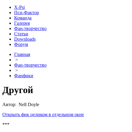
X-Psi
Пси-Фактор
Команда
Галерея
Фан-творчество
Статьи
Downloads
Форум
Главная
>
Фан-творчество
>
Фанфики
Другой
Автор: Nell Doyle
Открыть фик целиком в отдельном окне
***