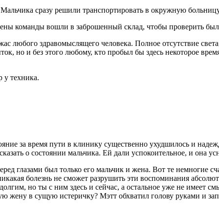
. Мальчика сразу решили транспортировать в окружную больниц
лены команды вошли в заброшенный склад, чтобы проверить был
ужас любого здравомыслящего человека. Полное отсутствие свет
к, но и без этого любому, кто пробыл бы здесь некоторое время
р у техника.
тояние за время пути в клинику существенно ухудшилось и наде
сказать о состоянии мальчика. Ей дали успокоительное, и она ус
Перед глазами был только его мальчик и жена. Вот те немногие 
икакая болезнь не сможет разрушить эти воспоминания абсолютно
олгим, но ты с ним здесь и сейчас, а остальное уже не имеет см
ую жену в сущую истеричку? Мэтт обхватил голову руками и зап