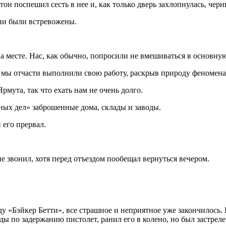
н поспешил сесть в нее и, как только дверь захлопнулась, черны
они были встревожены.
на месте. Нас, как обычно, попросили не вмешиваться в основну
я мы отчасти выполнили свою работу, раскрыв природу феномена.
рмута, так что ехать нам не очень долго.
ных дел» заброшенные дома, склады и заводы.
 его прервал.
 не звонил, хотя перед отъездом пообещал вернуться вечером.
«Бэйкер Бетти», все страшное и неприятное уже закончилось. П
ды по задержанию пистолет, ранил его в колено, но был застре