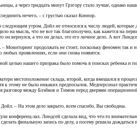
ьницы, а через тридцать минут Грэгору стало лучше, однако наш
оединить нечего, – с грустью сказал Коннор.
ько следующим утром. Дойл не относился к числу людей, которые
одило на мысль, что не все так благополучно, как кажется на пе
то он вернулся, а что он делал, это его личное дело. А вот Лин
 – Мониторинг продолжать не стоит, поскольку феномен так и не
о любых проявлениях, если они снова появятся.
ной целью нашего призрака было помочь в поисках ребенка и посл
 матери местоположение склада, второй, когда вмешался в процес
я к этому не было никаких предпосылок. Медперсонал практичес
я разговор между Блэйков и Тимом перед дверями операционной.
 Дойл. – На этом дело закрыто, всем спасибо. Вы свободны.
и конференц-зал. Линдсей сделала вид, что что-то внимательно 
сделать финальную запись по делу, а посему решила дождаться п