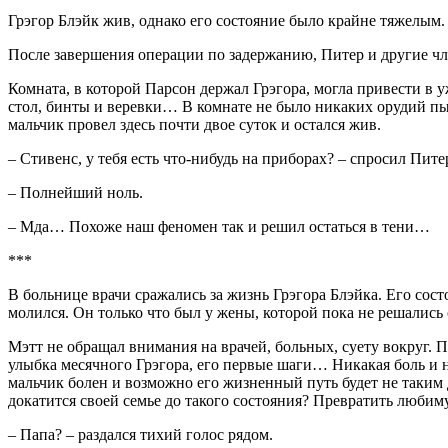
Грэгор Блэйк жив, однако его состояние было крайне тяжелым
После завершения операции по задержанию, Питер и другие ч
Комната, в которой Парсон держал Грэгора, могла привести в 
стол, бинты и веревки… В комнате не было никаких орудий пыто
мальчик провел здесь почти двое суток и остался жив.
– Стивенс, у тебя есть что-нибудь на приборах? – спросил Пите
– Полнейший ноль.
– Мда… Похоже наш феномен так и решил остаться в тени…
***
В больнице врачи сражались за жизнь Грэгора Блэйка. Его сос
молился. Он только что был у жены, которой пока не решались 
Мэтт не обращал внимания на врачей, больных, суету вокруг. 
улыбка месячного Грэгора, его первые шаги… Никакая боль и н
мальчик болен и возможно его жизненный путь будет не таким д
докатится своей семье до такого состояния? Превратить любим
– Папа? – раздался тихий голос рядом.