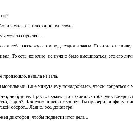
ьно?
о боли я уже фактически не чувствую.
у я хотела спросить…
 сам тебе расскажу о том, куда ездил и зачем. Пока же я не вижу
ривал. То есть, конечно, не нужно было вмешиваться, это его лич
не произошло, вышла из зала.
л мобильный. Еще минута ему понадобилась, чтобы собраться с 
т-нет, не буди ее. Просто скажи, что я звонил, чтобы удостоверит
 это, ладно?.. Конечно, никто не узнает. Ты проверил информацию
кой оборот... Ладно, все, до завтра!
нец диктофон, чтобы подвести итог дела...