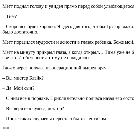
Мэтт поднял голову и увидел прямо перед собой улыбающегося с
– Тим?
– Скоро все будет хорошо. Я здесь для того, чтобы Грэгор вы
было достаточно.
Мэтт поразился мудрости и ясности в глазах ребенка. Боже мо
Мэтт на минуту прикрыл глаза, а когда открыл… Тима уже не б
светло. И объяснения этому не находилось.
Где-то через полчаса из операционной вышел врач.
– Вы мистер Блэйк?
– Да. Мой сын?
– С ним все в порядке. Приблизительно полчаса назад его сос
– Вы верите в чудеса, доктор?
– После таких случаев я перестаю быть скептиком.
***