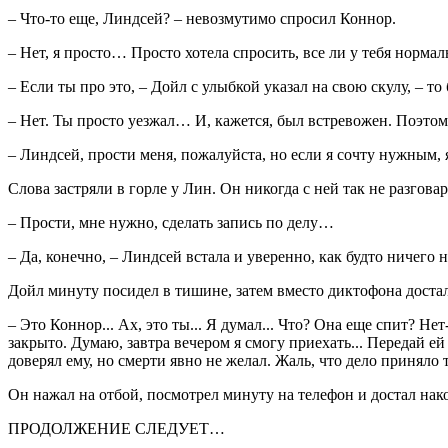
– Что-то еще, Линдсей? – невозмутимо спросил Коннор.
– Нет, я просто… Просто хотела спросить, все ли у тебя нормал
– Если ты про это, – Дойл с улыбкой указал на свою скулу, – т
– Нет. Ты просто уезжал… И, кажется, был встревожен. Поэтом
– Линдсей, прости меня, пожалуйста, но если я сочту нужным, я
Слова застряли в горле у Лин. Он никогда с ней так не разгова
– Прости, мне нужно, сделать запись по делу…
– Да, конечно, – Линдсей встала и уверенно, как будто ничего 
Дойл минуту посидел в тишине, затем вместо диктофона доста
– Это Коннор... Ах, это ты... Я думал... Что? Она еще спит? Не
закрыто. Думаю, завтра вечером я смогу приехать... Передай ей
доверял ему, но смерти явно не желал. Жаль, что дело приняло та
Он нажал на отбой, посмотрел минуту на телефон и достал нако
ПРОДОЛЖЕНИЕ СЛЕДУЕТ…