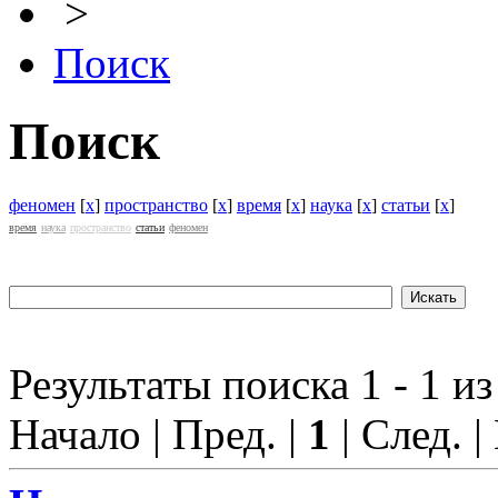
>
Поиск
Поиск
феномен
[
x
]
пространство
[
x
]
время
[
x
]
наука
[
x
]
статьи
[
x
]
время
наука
пространство
статьи
феномен
Результаты поиска 1 - 1 из
Начало | Пред. |
1
| След. |