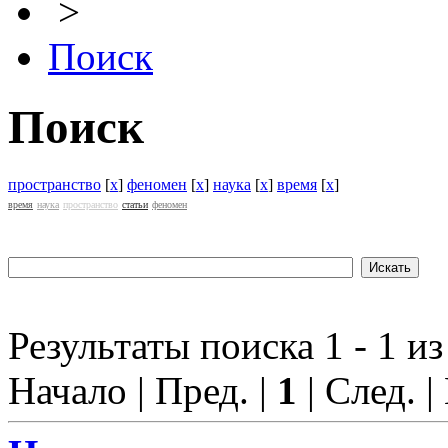
>
Поиск
Поиск
пространство
[
x
]
феномен
[
x
]
наука
[
x
]
время
[
x
]
время
наука
пространство
статьи
феномен
Результаты поиска 1 - 1 из
Начало | Пред. |
1
| След. |