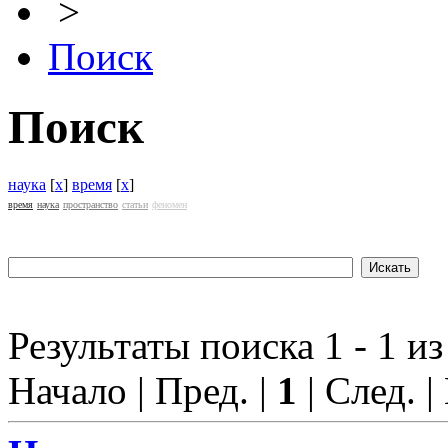
>
Поиск
Поиск
наука
[
x
]
время
[
x
]
время
наука
пространство
статьи
феномен
Результаты поиска 1 - 1 из
Начало | Пред. |
1
| След. |