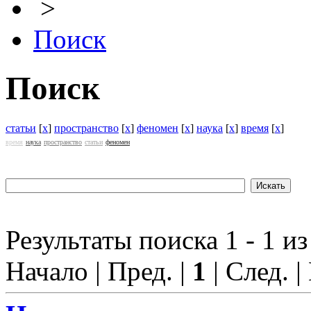
>
Поиск
Поиск
статьи
[
x
]
пространство
[
x
]
феномен
[
x
]
наука
[
x
]
время
[
x
]
время
наука
пространство
статьи
феномен
Результаты поиска 1 - 1 из
Начало | Пред. |
1
| След. |